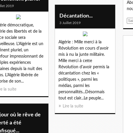
Abo
illet 2019
nou
Décantation...
E
3 Juillet 2019
gérie démocratique,
m
érie des libertés et de la
a
ice sociale sera
i
Algérie : Mille merci à la
eilleuse. L'Algérie est un
l
Révolution en cours d'avoir
inent pluriel, un
mis à nu la junte militaire.
efour impressionnant de
Mille merci à cette
iples expériences
Révolution d'avoir permis la
ines depuis la nuit des
décantation chez les «
s. L'Algérie libérée de
politiques », parmi les
prise de son...
médias, parmi les
re la suite
personnalités...Désormais
tout est clair...Le peuple...
Lire la suite
jour où le rêve de
erté a été
fisqué...