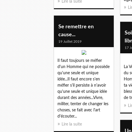
Lire la suite
Li
Se remettre en
So
cause...
libr
19 Juillet 2019
17 J
Il faut toujours se méfier
d'un Homme qui ne possède
La V
qu'une seule et unique
du s
idée...Il faut encore s'en
Homm
méfier s'il persiste à n'avoir
ta v
qu'une seule et unique idée
bles
durant des années...Vivre,
de t
militer, tenter de changer les
Li
choses, se fait avec l'art
d'écouter...
Lire la suite
Un 