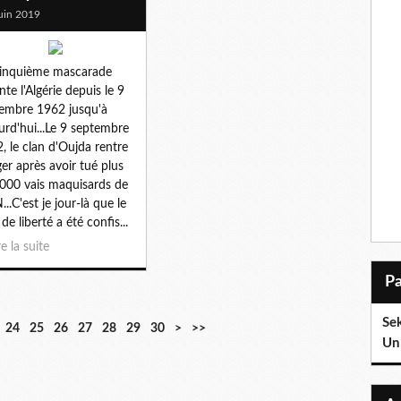
uin 2019
inquième mascarade
nte l'Algérie depuis le 9
embre 1962 jusqu'à
urd'hui...Le 9 septembre
, le clan d'Oujda rentre
ger après avoir tué plus
000 vais maquisards de
...C'est je jour-là que le
de liberté a été confis...
re la suite
Sek
4
5
6
24
25
26
27
28
29
30
>
>>
Un 
0
0
0