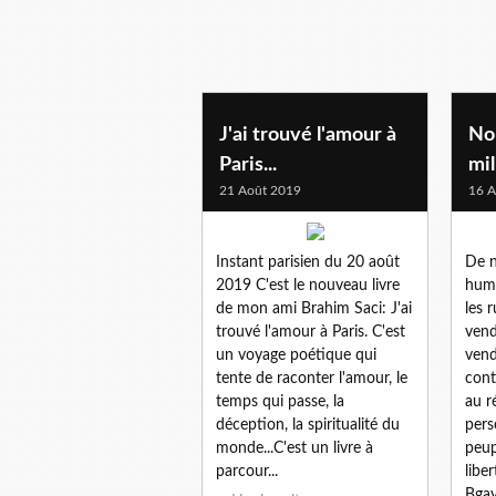
J'ai trouvé l'amour à
No
Paris...
mil
21 Août 2019
16 A
Instant parisien du 20 août
De n
2019 C'est le nouveau livre
huma
de mon ami Brahim Saci: J'ai
les 
trouvé l'amour à Paris. C'est
vend
un voyage poétique qui
vend
tente de raconter l'amour, le
cont
temps qui passe, la
au r
déception, la spiritualité du
pers
monde...C'est un livre à
peup
parcour...
liber
Bgay