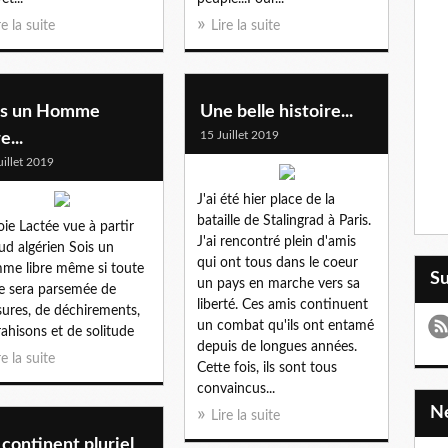
re la suite
Lire la suite
is un Homme
Une belle histoire...
15 Juillet 2019
e...
uillet 2019
J'ai été hier place de la
bataille de Stalingrad à Paris.
oie Lactée vue à partir
J'ai rencontré plein d'amis
ud algérien Sois un
qui ont tous dans le coeur
e libre même si toute
S
un pays en marche vers sa
ie sera parsemée de
liberté. Ces amis continuent
sures, de déchirements,
un combat qu'ils ont entamé
rahisons et de solitude
depuis de longues années.
re la suite
Cette fois, ils sont tous
convaincus...
Lire la suite
continent pluriel