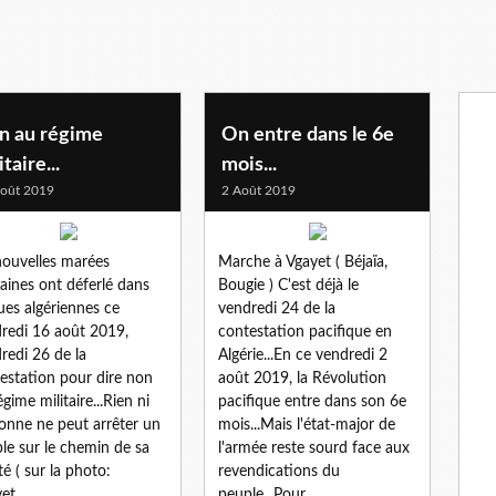
n au régime
On entre dans le 6e
itaire...
mois...
oût 2019
2 Août 2019
ouvelles marées
Marche à Vgayet ( Béjaïa,
ines ont déferlé dans
Bougie ) C'est déjà le
rues algériennes ce
vendredi 24 de la
redi 16 août 2019,
contestation pacifique en
redi 26 de la
Algérie...En ce vendredi 2
estation pour dire non
août 2019, la Révolution
égime militaire...Rien ni
pacifique entre dans son 6e
onne ne peut arrêter un
mois...Mais l'état-major de
le sur le chemin de sa
l'armée reste sourd face aux
té ( sur la photo:
revendications du
et...
peuple...Pour...