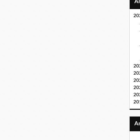
20
20
20
20
20
20
20