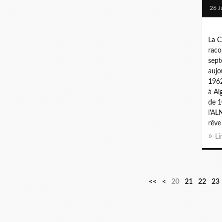
26 J
La C
raco
sept
aujo
1962
à Al
de 1
l'ALN
rêve 
Li
1
<<
<
20
21
22
23
0