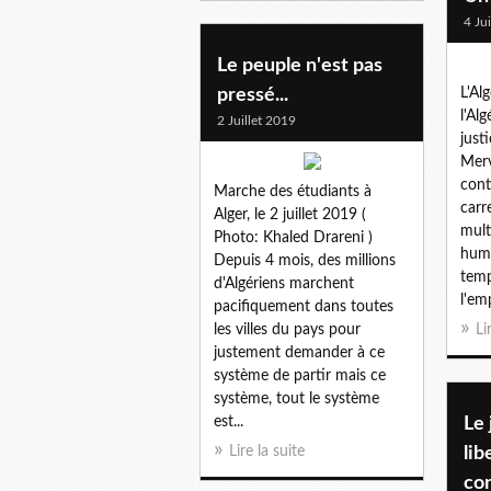
4 Ju
Le peuple n'est pas
pressé...
L'Al
l'Alg
2 Juillet 2019
just
Merv
cont
Marche des étudiants à
carr
Alger, le 2 juillet 2019 (
mult
Photo: Khaled Drareni )
huma
Depuis 4 mois, des millions
temp
d'Algériens marchent
l'em
pacifiquement dans toutes
les villes du pays pour
Li
justement demander à ce
système de partir mais ce
système, tout le système
est...
Le 
Lire la suite
lib
con